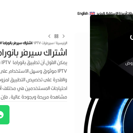
قات
أجهزة الاستقبال
المزيد
English
الرئيسية
/
سيرفرات IPTV
/
اشتراك سيرفر بانوراما Panorama IPTV
اشتراك سيرفر بانوراما orama IPTV
عروض
IPTV موثوق وسهل الاستخدام على
والقدرة على تخصيص التطبيق لمزودي 
احتياجات المستخدمين في مختلف أنحا
مشاهدة مريحة وبجودة عالية، فإن بانو