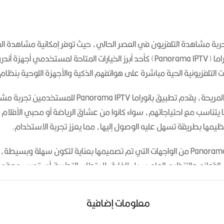
ً لا يتجزأ من تجربة مشاهدة التلفزيون في العصر الحالي، حيث توفر إمكانية مشاهد
من مزايا تطبيق بانوراما Panorama IPTV من خلال واجهت
 مع احتياجاتهم، سواء كانوا من عشاق الرياضة أو محبي الأفلام والمس
نظيمها بطريقة تسهل عليه الوصول إليها، مما يعزز تجربة الاستخدام.
الواجهة السهلة وسهولة الاستخدام تعتبر واجهة تطبيق بانوراما Panorama IPTV من الواجهات التي تم 
لقوائم والتنظيم العام سهل للغاية. لا يتطلب التطبيق أي تدريب معقد
معلومات إضافية
بإضافة قنوات جديدة أو تعديل القنوات الموجودة لتتناسب مع السوق الم