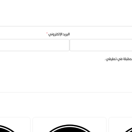
 على تقديم القنوات المحلية، بل يتضمن أيضاً مجموعة متنوعة من القنوات العالمية. 
*
البريد الإلكتروني
الإضافة إلى قنوات متخصصة في عرض الأفلام والمسلسلات. مع هذا التنوع 
اما Panorama IPTV خياراً مثالياً لمستخدميه هو خاصية البث المباشر. يتيح التطبيق للمستخدمي
المقبلة في تعليقي.
دم متابعة البرامج الرياضية المفضلة، والأحداث الجارية، والأفلام الح
من رضاهم التام.
 والبرامج المتنوعة، مما يتيح للمستخدمين مشاهدة محتوى متنوع وفقً
 ترفيه متنقل، حيث يمكنهم مشاهدة محتوى تلفزيوني في أي وقت ومن أي م
ي المباشر عبر التطبيق على أجهزة متعددة، مما يعزز تجربة المستخدم 