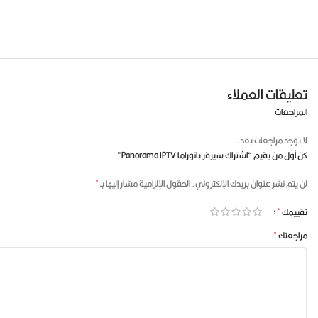
المستخدمين. بفضل هذه الميزة، يستطيع المستخدمون تحميل التطبيق والاستمتاع بمحتوى IPTV المفضل لديهم في أي وق
تعليقات العملاء
المراجعات
الوصول إليه من خلال بعض الاشتراكات، مما يتيح للمستخدمين الترقية إل
لا توجد مراجعات بعد.
كن أول من يقيم “اشتراك سيرفر بانوراما Panorama IPTV”
*
لن يتم نشر عنوان بريدك الإلكتروني.
الحقول الإلزامية مشار إليها بـ
*
تقييمك
الأجهزة المدعومة من سيرفر بانوراما Panorama IPTV
*
مراجعتك
التوافق مع الأجهزة: يمكن للمستخدمين مشاهدة العروض التلفزيونية على
بنظام أندرويد.