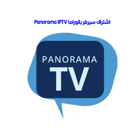
اشتراك سيرفر بانوراما Panorama IPTV