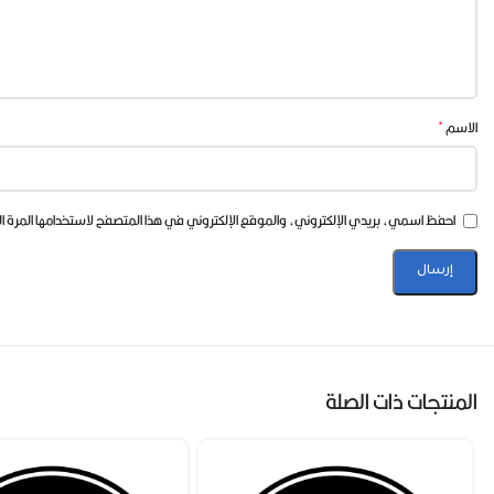
محتوى وتفاصيل سيرفر بانوراما Panorama IPTV
دعم القنوات المحلية والعالمية
تطبيق بانوراما Panorama IPTV لا يقتصر فقط
*
الاسم
ضخمة من القنوات التي تتنوع بين قنوات رياضية، إخبارية، وثائقية، ب
البث المباشر والعروض الترفيهية
أحد الجوانب التي تجعل بانور
احفظ اسمي، بريدي الإلكتروني، والموقع الإلكتروني في هذا المتصفح لاستخدامها المرة 
مكلفة في خدمات التلفزيون التقليدية. من خلال هذا البث، يمكن للمستخ
للمستخدمين الاستمتاع بتجربة مشاهدة بلا تقطعات أو تأخير، مما يض
محتوى متنوع: يوفر التطبيق مجموعة واسعة من القنوات التلفزيونية
ترفيه متنقل: يُعد التطبيق خيارًا مثاليًا لأولئك الذين يبحثون عن
المنتجات ذات الصلة
سهولة الوصول: يمكن للمستخدمين الوصول بسهولة إلى البث التلفزيون
كيف يمكنني تحميل تطبيقات IPTV