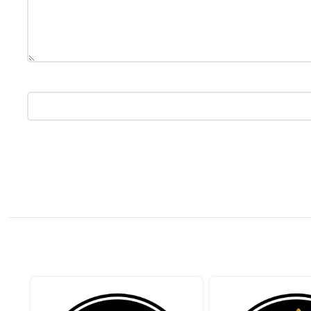
سواء كنت من محبي الرياضة، الأخبار، أو الترفيه، يوفر التطبيق لك مجموعة
الكبير، يضمن التطبيق تلبية احتياجات مختلف الأذواق.
ن مشاهدة العروض التلفزيونية الحية مباشرة عبر الإنترنت دون الحاجة إلى اشتراكات
صرية أو العروض الترفيهية في أي وقت ومن أي مكان. يمكن
ا لاهتماماتهم.
كان باستخدام أجهزتهم المحمولة.
ويجعلها مريحة.