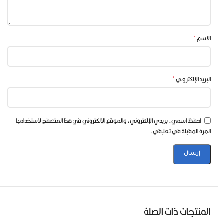
قائمة مميزة من الأعمال العربية.
مكتبة متنوعة:
تضم أفلامًا و
مسلسلات عربية
،
مسلسلات تركية
، أمريكية، أوروبية
*
الاسم
وآسيوية.
قنوات ترفيهية:
مثل Rotana TV وMBC HD، بالإضافة إلى العديد من القنوات
*
البريد الإلكتروني
الأخرى.
احفظ اسمي، بريدي الإلكتروني، والموقع الإلكتروني في هذا المتصفح لاستخدامها
تعليمات الاشتراك في سيرفر Sawa IPTV
المرة المقبلة في تعليقي.
متطلبات الجهاز:
يجب أن يكون لديك
جهاز استقبال
(رسيفر) يدعم سيرفر Sawa
IPTV ويعمل بنظام الأكواد.
التواصل مع خدمة العملاء:
اتصل بخدمة عملاء متجر
ستور سات
، حيث سيوضح لك أحد ممثلينا
المنتجات ذات الصلة