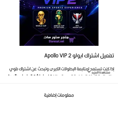
تفعيل اشتراك ابولو Apollo VIP 2
إذا كنت تستعد لمتابعة البطولات الكبرى وتبحث عن اشتراك قوي
مشاهدة المزيد
يفتح لك القنوات الرياضية المهمة، فإن
تفعيل اشتراك ابولو Apollo
VIP 2
هو الخيار الذي يجب أن تضعه في مقدمة اختياراتك.
معلومات إضافية
خدمة
Apollo VIP 2
أصبحت من أهم فئات اشتراكات أبولو، لأنها
مخصصة للفئة التي تريد تشغيل القنوات الإضافية الخاصة بالأحداث
الرياضية الكبيرة، وعلى رأسها قنوات
beIN Sports MAX
بإصداراتها