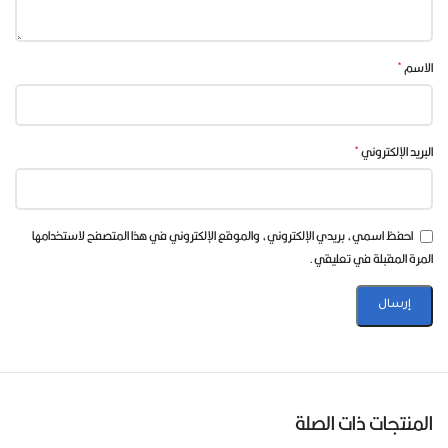
بمعنى أبسط، إذا كنت تريد متابعة البطولات التي يتم بثها عبر
قنوات
beIN Sports MAX
، فإن اشتراك
VIP 2
هو الفئة التي يجب
التركيز عليها هذا الاشتراك يستهدف المستخدم الذي لا يريد الاكتفاء
*
الاسم
بالقنوات الأساسية فقط، بل يريد الاشتراك الأقوى الذي يدعم
القنوات الإضافية الخاصة بالمباريات الكبرى والتغطيات المهمة.
*
البريد الإلكتروني
لماذا VIP 2 هو الاشتراك الأهم الآن
احفظ اسمي، بريدي الإلكتروني، والموقع الإلكتروني في هذا المتصفح لاستخدامها
المرة المقبلة في تعليقي.
السبب الرئيسي هو أن البطولات الكبرى لا تعتمد دائمًا على القنوات
الأساسية فقط
في بطولات مثل كأس العالم، قد يتم بث المباريات
والتغطيات على قنوات إضافية، وهنا تظهر أهمية قنوات
beIN
.
Sports MAX
لذلك، فإن
تفعيل اشتراك ابولو Apollo VIP 2
مهم جدًا للأسباب
المنتجات ذات الصلة
التالية: